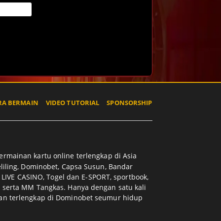
RA BERMAIN
VIDEO TUTORIAL
SPONSORSHIP
rmainan kartu online terlengkap di Asia
liling, Dominobet, Capsa Susun, Bandar
, LIVE CASINO, Togel dan E-SPORT, sportbook,
 serta MM Tangkas. Hanya dengan satu kali
an terlengkap di Dominobet seumur hidup