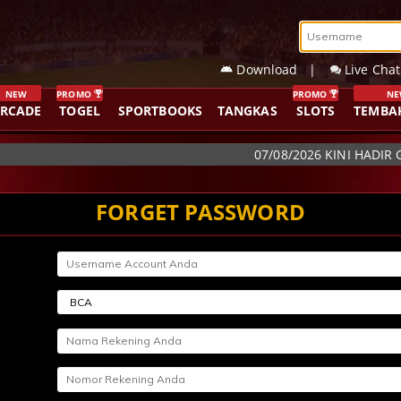
Download |
Live Ch
NEW
PROMO
PROMO
NE
RCADE
TOGEL
SPORTBOOKS
TANGKAS
SLOTS
TEMBA
07/08/2026
KINI HADIR GA
FORGET PASSWORD