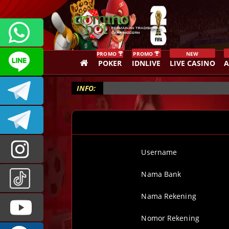
+6287840533351
PROMO
PROMO
NEW
CSDOMINOBET
POKER
IDNLIVE
LIVE CASINO
A
INFO:
Dominobetofficial
DOMINOBET_OFFICIAL
dominobet_ofc
Username
Nama Bank
@dominobet_ofc
Nama Rekening
DOMINOBET_OFFICIAL
Nomor Rekening