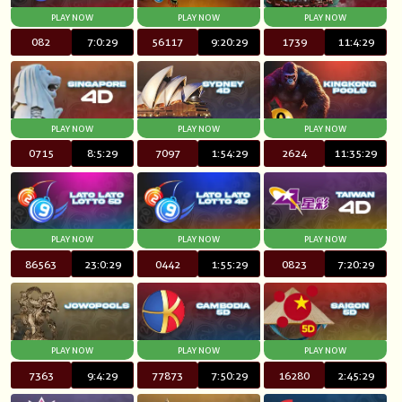
082
7:0:29
56117
9:20:29
1739
11:4:29
0715
8:5:29
7097
1:54:29
2624
11:35:29
86563
23:0:29
0442
1:55:29
0823
7:20:29
7363
9:4:29
77873
7:50:29
16280
2:45:29