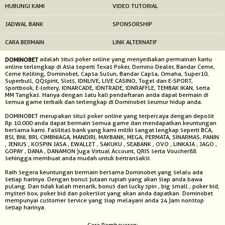
HUBUNGI KAMI
VIDEO TUTORIAL
JADWAL BANK
SPONSORSHIP
CARA BERMAIN
LINK ALTERNATIF
adalah situs poker online yang menyediakan permainan kartu
DOMINOBET
online terlengkap di Asia seperti Texas Poker, Domino Dealer, Bandar Ceme,
Ceme Keliling, Dominobet, Capsa Susun, Bandar Capsa, Omaha, Super10,
Superbull, QQspirit, Slots, IDNLIVE, LIVE CASINO, Togel dan E-SPORT,
sportbook, E-lottery, IDNARCADE, IDNTRADE, IDNRAFFLE, TEMBAK IKAN, serta
MM Tangkas. Hanya dengan satu kali pendaftaran anda dapat bermain di
semua game terbaik dan terlengkap di Dominobet seumur hidup anda.
DOMINOBET merupakan situs poker online yang terpercaya dengan deposit
Rp 10.000 anda dapat bermain semua game dan mendapatkan keuntungan
bersama kami. Fasilitas bank yang kami miliki sangat lengkap seperti BCA,
BSI, BNI, BRI, CIMBNIAGA, MANDIRI, MAYBANK, MEGA, PERMATA, SINARMAS, PANIN
, JENIUS , KOSPIN JASA , EWALLET , SAKUKU , SEABANK , OVO , LINKAJA , JAGO ,
GOPAY , DANA , DANAMON juga Virtual Account, QRIS serta Voucher88
sehingga membuat anda mudah untuk bertransaksi.
Raih segera keuntungan bermain bersama Dominobet yang selalu ada
setiap harinya. Dengan bonus jutaan rupiah yang akan siap anda bawa
pulang. Dan tidak kalah menarik, bonus dari lucky spin , big small , poker bid,
mysteri box, poker bid dan pokerslot yang akan anda dapatkan. Dominobet
mempunyai customer service yang siap melayani anda 24 jam nonstop
setiap harinya.
Cara Pembayaran: