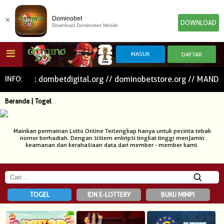
×
Dominobet
DOWNLOAD
Download Dominobet Mobile
HOME
 KAMI : dombetdigital.org // dominobetstore.org // MANDI
INFO:
Beranda | Togel
POKER
SLOT GAME
IDN E-LOTTERY
Mainkan permainan Lotto Online Terlengkap hanya untuk pecinta tebak
NEW
NEW
nomor berhadiah. Dengan sistem enkripsi tingkat tinggi menjamin
keamanan dan kerahasiaan data dari member - member kami.
SPORTBOOK
LIVE CASINO
IDNLIVE
NEW
TOGEL
ESPORTS
ARCADE
TOGEL
IDN E-LOTTERY
BUKU MIMPI
NEW
NEW
NEW
TEMBAK IKAN
IDNRAFFLE
IDNTRADE