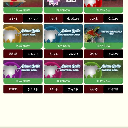
2171
9:5:29
9196
6:30:29
7258
0:4:29
8838
1:4:29
6574
3:4:29
0597
7:4:29
8288
5:4:29
2189
7:4:29
4485
8:4:29