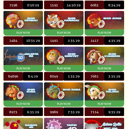
7598
0:50:29
1593
14:50:29
6083
8:34:29
2484
10:35:29
1491
2:35:29
2417
4:35:29
84896
8:4:29
8049
1:35:29
7681
3:35:29
8973
6:35:29
9989
7:35:29
7114
9:35:29