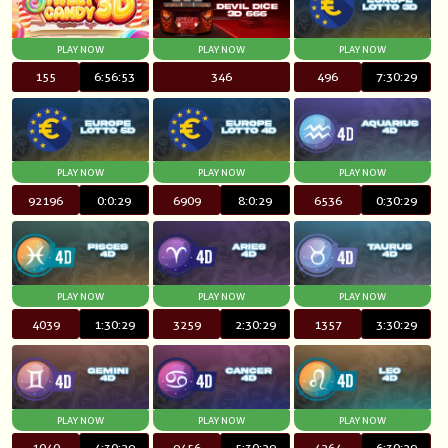
NEW
TANGKAS
RTP
155
6:56:52
346
496
7:30:28
DEPOSIT
WITHDRAW
92196
0:0:28
6909
8:0:28
6536
0:30:28
PROMOSI
DOWNLOAD APLIKASI
REFERRAL
4039
1:30:28
3259
2:30:28
1357
3:30:28
JACKPOT
VIP MEMBER
HUBUNGI KAMI
1040
4:30:28
9456
5:30:28
4264
6:30:28